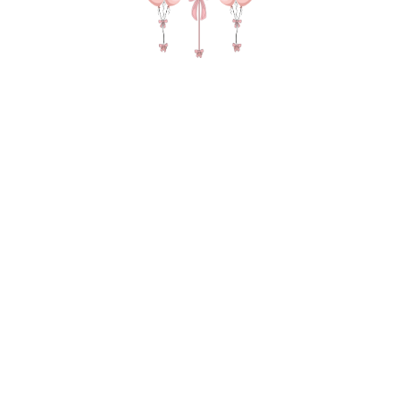
№ 4482 Набор шаров для девочки
"Ариэла мини" с бабочками в цвете
белый и розовый
7135,00
р.
В КОРЗИНУ
Зеркальный гигант с надписью и бабочками Фонтан из 9
шаров (2 мини баблс с бабочками, 2 сердца, 5 зеркальных
двойных шаров с бабочками), 2 груза, 2 пакета для
транспортировки
В состав композиции входит:
35-40 см зеркальный шар (шар в шаре) 5-шт. по 225 руб
Мини надпись (в виде сердечка) 5-шт. по 30 руб
45 см однотонная фольга - 2 шт. по 335 руб
35-45 см мини баблс с наполнением - 2 шт. по 1100 руб
Матовый гигант 55-60 см на атласной ленте 1-шт. по 1890