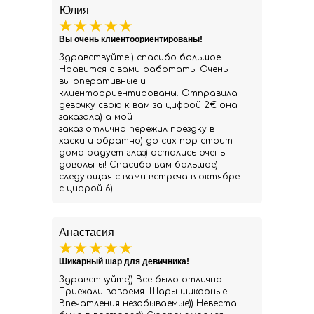
Юлия
Вы очень клиентоориентированы!
Здравствуйте ) спасибо большое.
Нравится с вами работать. Очень
вы оперативные и
клиентоориентированы. Отправила
девочку свою к вам за цифрой 2€ она
заказала) а мой
заказ отлично пережил поездку в
хаски и обратно) до сих пор стоит
дома радует глаз) остались очень
довольны! Спасибо вам большое)
следующая с вами встреча в октябре
с цифрой 6)
Анастасия
Шикарный шар для девичника!
Здравствуйте)) Все было отлично
Приехали вовремя. Шары шикарные
Впечатления незабываемые)) Невеста