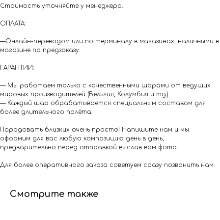
Стоимость уточняйте у менеджера.
ОПЛАТА:
—Онлайн-переводом или по терминалу в магазинах, наличными в
магазине по предзаказу.
ГАРАНТИИ:
— Мы работаем только с качественными шарами от ведущих
мировых производителей (Бельгия, Колумбия и тд.)
— Каждый шар обрабатывается специальным составом для
более длительного полёта.
Порадовать близких очень просто! Напишите нам и мы
оформим для вас любую композицию день в день,
предварительно перед отправкой выслав вам фото.
Для более оперативного заказа советуем сразу позвонить нам.
Смотрите также