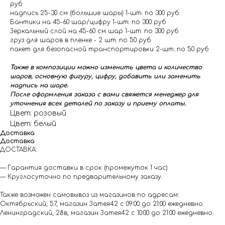
руб
надпись 25-30 см (большие шары) 1-шт. по 300 руб
Бантики на 45-60 шар/цифру 1-шт. по 300 руб
Зеркальный слой на 45-60 см шар 1-шт. по 300 руб
груз для шаров в пленке - 2 шт. по 50 руб
пакет для безопасной транспортировки 2-шт. по 50 руб
Также в композиции можно изменить цвета и количество
шаров, основную фигуру, цифру, добавить или заменить
надпись на шаре.
После оформления заказа с вами свяжется менеджер для
уточнения всех деталей по заказу и приему оплаты.
Цвет: розовый
Цвет: белый
Доставка
Доставка
ДОСТАВКА:
— Гарантия доставки в срок (промежуток 1 час)
— Круглосуточно по предварительному заказу.
Также возможен самовывоз из магазинов по адресам:
Октябрьский, 57, магазин Затея42 с 09:00 до 21:00 ежедневно.
Ленинградский, 28в, магазин Затея42 с 10:00 до 21:00 ежедневно.