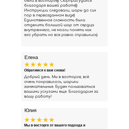
была в восторге)) Сюрприз удался
благодаря вашей работе))
Инструкции следовали, шары до сих
пор в первозданном виде)
Единственное сложность была
отделить большой шар от сердца
внутреннего, не могли понять как
его убрать но все равно справились)
Елена
Обратимся к вам снова!
Добрый день. Мы в восторге, всё
очень понравилось, шарики
замечательные. Будем пользоваться
вашими услугами еще. Благодарим за
вашу работу!
Юлия
Мы в восторге от вашего подхода и