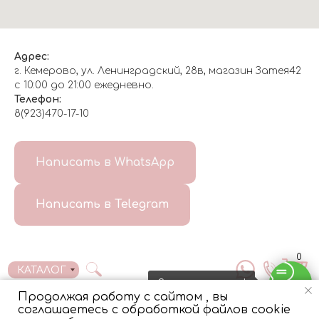
Адрес:
г. Кемерово, ул. Ленинградский, 28в, магазин Затея42
с 10:00 до 21:00 ежедневно.
Телефон:
8(923)470-17-10
О НАС
Написать в WhatsApp
8(999)647-96-07
Написать в Telegram
ГЛАВНАЯ
ДОСТАВКА/
КОНТАКТЫ
ОТЗЫВЫ
ОПЛАТА
0
КАТАЛОГ
Свяжитесь с нами!
Продолжая работу с сайтом , вы
соглашаетесь с обработкой файлов cookie
Tilda
Made on