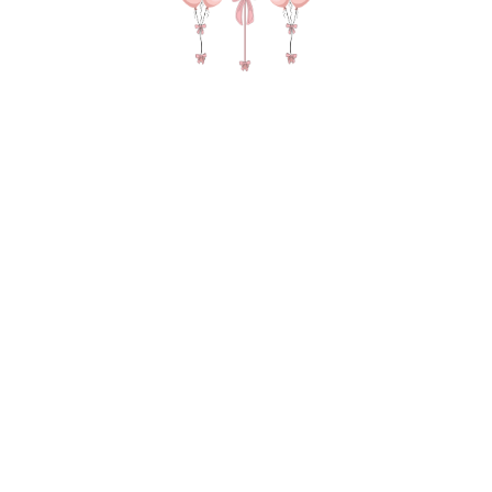
№ 4547 набор шаров для девушки "Алиса с
бантиками" в цвете крем
SKU:
3930,00
р.
В КОРЗИНУ
Фонтан из 6 шаров пастель с 3 бантиками на
каждом шаре, Баблс с любой надписью и
бантиками, 2 груза, 2 пакета для
транспортировки