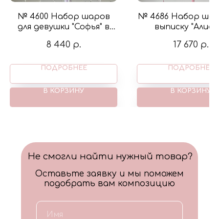
№ 4600 Набор шаров
№ 4686 Набор шар
для девушки "Софья" в
выписку "Алиса"
цвете сирень и белый с
бантиками и фиг
8 440
р.
17 670
р.
бабочками
мишка на луне в 
крем и розов
ПОДРОБНЕЕ
ПОДРОБНЕЕ
В КОРЗИНУ
В КОРЗИНУ
Не смогли найти нужный товар?
Оставьте заявку и мы поможем
подобрать вам композицию