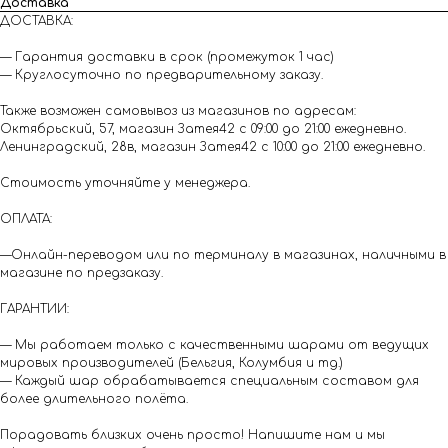
Доставка
ДОСТАВКА:
— Гарантия доставки в срок (промежуток 1 час)
— Круглосуточно по предварительному заказу.
Также возможен самовывоз из магазинов по адресам:
Октябрьский, 57, магазин Затея42 с 09:00 до 21:00 ежедневно.
Ленинградский, 28в, магазин Затея42 с 10:00 до 21:00 ежедневно.
Стоимость уточняйте у менеджера.
ОПЛАТА:
—Онлайн-переводом или по терминалу в магазинах, наличными в
магазине по предзаказу.
ГАРАНТИИ:
— Мы работаем только с качественными шарами от ведущих
мировых производителей (Бельгия, Колумбия и тд.)
— Каждый шар обрабатывается специальным составом для
более длительного полёта.
Порадовать близких очень просто! Напишите нам и мы