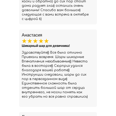
хаски и обратно) до сих пор стоит
дома радует глаз) остались очень
довольны! Спасибо вам большое)
следующая с вами встреча в октябре
с цифрой 6)
Анастасия
Шикарный шар для девичника!
Здравствуйте)) Все было отлично
Приехали вовремя. Шары шикарные
Впечатления незабываемые)) Невеста
была в восторге)) Сюрприз удался
благодаря вашей работе))
Инструкции следовали, шары до сих
пор в первозданном виде)
Единственное сложность была
отделить большой шар от сердца
внутреннего, не могли понять как
его убрать но все равно справились)