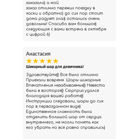
заказала) а мой
заказ отлично пережил поездку в
хаски и обратно) до сих пор стоит
дома радует глаз) остались очень
довольны! Спасибо вам большое)
следующая с вами встреча в октябре
с цифрой 6)
Анастасия
Шикарный шар для девичника!
Здравствуйте)) Все было отлично
Приехали вовремя. Шары шикарные
Впечатления незабываемые)) Невеста
была в восторге)) Сюрприз удался
благодаря вашей работе))
Инструкции следовали, шары до сих
пор в первозданном виде)
Единственное сложность была
отделить большой шар от сердца
внутреннего, не могли понять как
его убрать но все равно справились)