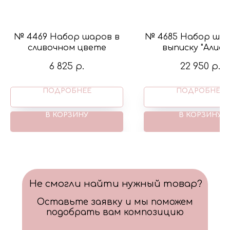
№ 4469 Набор шаров в
№ 4685 Набор шар
сливочном цвете
выписку "Алиса"
бантиками и фиг
6 825
р.
22 950
р.
коляска и мишка н
в цвете крем и р
ПОДРОБНЕЕ
ПОДРОБНЕЕ
В КОРЗИНУ
В КОРЗИНУ
Не смогли найти нужный товар?
Оставьте заявку и мы поможем
подобрать вам композицию