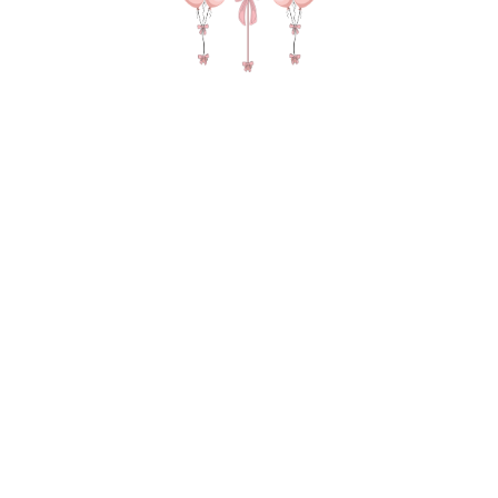
№ 4544 Набор шаров на выписку "Эвкалипт и
шампань"
4 105
р.
В КОРЗИНУ
Фонтан из 10 шаров(3 конфетти, 1 сердце, 6
пастель) Баблс без наполнения с надписью, 2
груза, 2 пакета для транспортировки
В состав композиции входит: