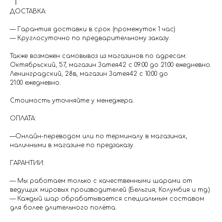
ДОСТАВКА:
— Гарантия доставки в срок (промежуток 1 час)
— Круглосуточно по предварительному заказу.
Также возможен самовывоз из магазинов по адресам:
Октябрьский, 57, магазин Затея42 с 09:00 до 21:00 ежедневно.
Ленинградский, 28в, магазин Затея42 с 10:00 до
21:00 ежедневно.
Стоимость уточняйте у менеджера.
ОПЛАТА:
—Онлайн-переводом или по терминалу в магазинах,
наличными в магазине по предзаказу.
ГАРАНТИИ:
— Мы работаем только с качественными шарами от
ведущих мировых производителей (Бельгия, Колумбия и тд.)
— Каждый шар обрабатывается специальным составом
для более длительного полёта.