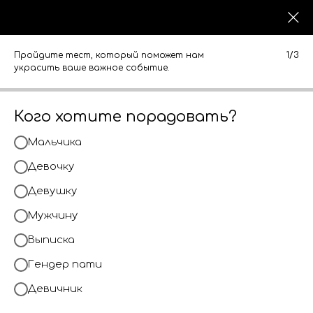
0
0
КАТАЛОГ
КАТАЛОГ
Пройдите тест, который поможет нам
1/3
украсить ваше важное событие.
Кого хотите порадовать?
Мальчика
Девочку
Девушку
Мужчину
Выписка
Гендер пати
Девичник