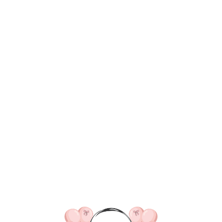
ВКА/ОПЛАТА
КОНТАКТЫ
О НАС
ОТЗЫВ
ГЛАВНАЯ
ДОСТАВКА/ОПЛАТА
КОНТАКТЫ
№ 4455 Набор шаров дл
крем
SKU:
5000,00
р.