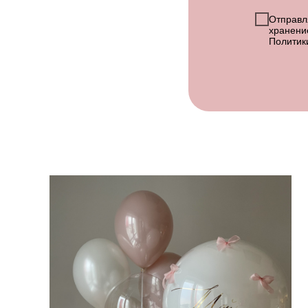
Отправля
хранени
Политик