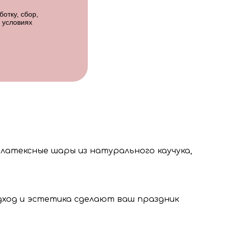
отку, сбор,
 условиях
 латексные шары из натурального каучука,
одход и эстетика сделают ваш праздник