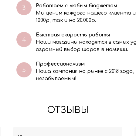
Работаем с любым бюджетом
Мы ценим каждого нашего клиента и
через электронную форму, Вы даете согласие на обработку, сбор, хра
тавленной Вами информации на условиях Политики обработки персо
1000р, так и на 20.000р.
Быстрая скорость работы
Наши магазины находятся в самых 
огромный выбор шаров в наличии.
Профессионализм
Наша компания на рынке с 2018 года
незабываемым!
ОТЗЫВЫ