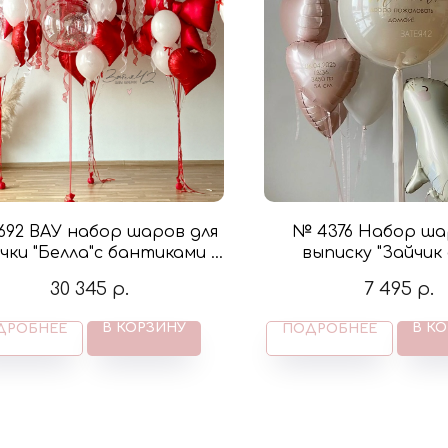
692 ВАУ набор шаров для
№ 4376 Набор ша
чки "Белла"с бантиками в
выписку "Зайчик
вете красный и белый
30 345
р.
7 495
р.
В КОРЗИНУ
В К
ДРОБНЕЕ
ПОДРОБНЕЕ