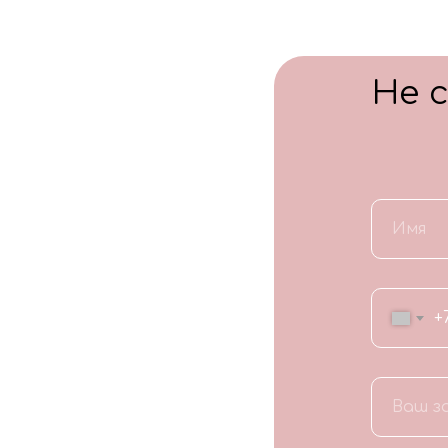
Не 
+