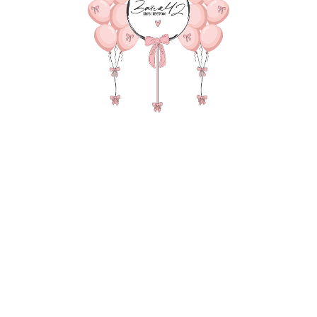
В КОРЗИНУ
Фонтан из 9 шаров (3 с 
🤍) Зеркальный гигант
ленте, 2 груза, 2 паке
В состав композиции вх
35-40 см шар с рисунком 3
35-40 см зеркальный шар 
Мини надпись (в виде сер
Матовый гигант 55-60 см
надпись 25-30 см (больши
Бантики на 45-60 шар/циф
Зеркальный слой на 45-60
груз для шаров в пленке -
пакет для безопасной тр
Также в композиции мож