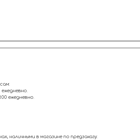
основную фигуру, цифру
После оформления заказ
уточнения всех деталей 
Цвет: розовый
Цвет: бежевый
сам:
0 ежедневно.
1:00 ежедневно.
х, наличными в магазине по предзаказу.