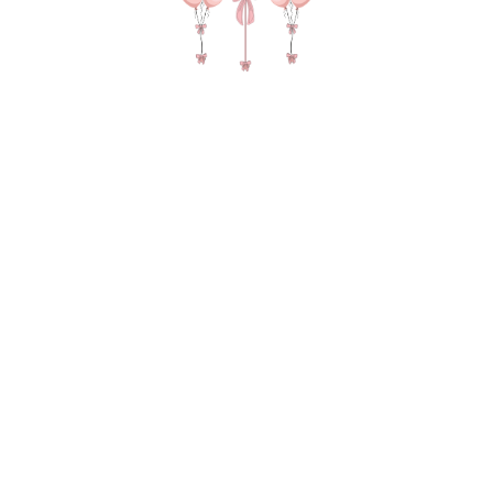
№ 4506 Набор шаров "Виктория" в
цвете крем и шампань
4820,00
р.
В КОРЗИНУ
Зеркальный гигант с надписью, Фонтан из 8 шаров (4
двойныз зеркальных шара с конфетти, 2 с конфетти, 2
сердца) 2 груза, 2 пакета для транспортировки
В состав композиции входит:
35-40 см зеркальный шар с конфетти - 4 шт. по 260 руб
35-40 см шар с конфетти 2-шт. по 210 руб
45 см однотонная фольга - 2 шт. по 335 руб
Матовый гигант 55-60 см на атласной ленте 1-шт. по 1890
руб
надпись 25-30 см (большие шары) 1-шт. по 300 руб
Зеркальный слой на 45-60 см шар 1-шт. по 300 руб
груз для шаров в пленке - 2 шт. по 50 руб