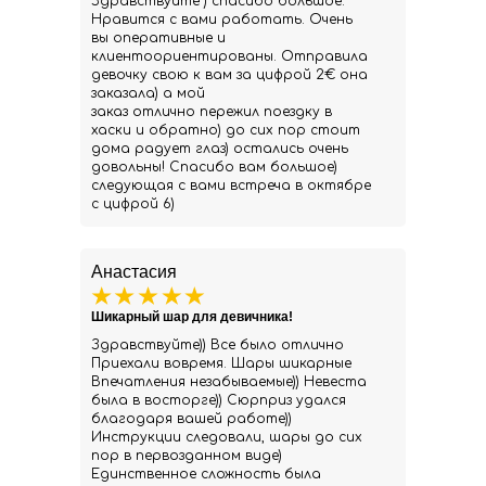
Здравствуйте ) спасибо большое.
Нравится с вами работать. Очень
вы оперативные и
клиентоориентированы. Отправила
девочку свою к вам за цифрой 2€ она
заказала) а мой
заказ отлично пережил поездку в
хаски и обратно) до сих пор стоит
дома радует глаз) остались очень
довольны! Спасибо вам большое)
следующая с вами встреча в октябре
с цифрой 6)
Анастасия
Шикарный шар для девичника!
Здравствуйте)) Все было отлично
Приехали вовремя. Шары шикарные
Впечатления незабываемые)) Невеста
была в восторге)) Сюрприз удался
благодаря вашей работе))
Инструкции следовали, шары до сих
пор в первозданном виде)
Единственное сложность была