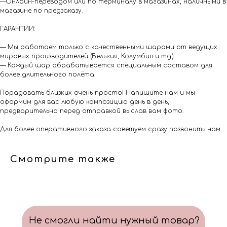
—Онлайн-переводом или по терминалу в магазинах, наличными в
магазине по предзаказу.
ГАРАНТИИ:
— Мы работаем только с качественными шарами от ведущих
мировых производителей (Бельгия, Колумбия и тд.)
— Каждый шар обрабатывается специальным составом для
более длительного полёта.
Порадовать близких очень просто! Напишите нам и мы
оформим для вас любую композицию день в день,
предварительно перед отправкой выслав вам фото.
Для более оперативного заказа советуем сразу позвонить нам.
Смотрите также
Не смогли найти нужный товар?