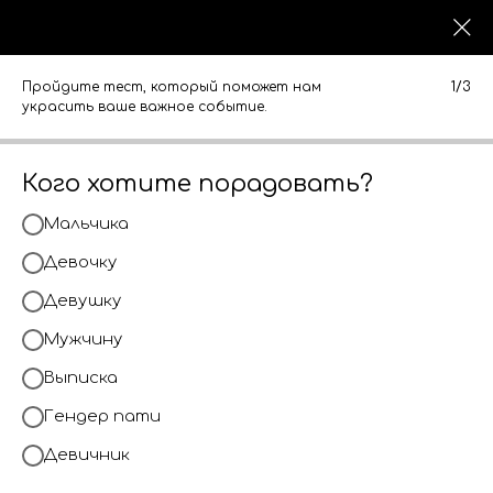
0
0
КАТАЛОГ
КАТАЛОГ
Пройдите тест, который поможет нам
1/3
украсить ваше важное событие.
Кого хотите порадовать?
Мальчика
Девочку
Девушку
Мужчину
Выписка
Гендер пати
Девичник