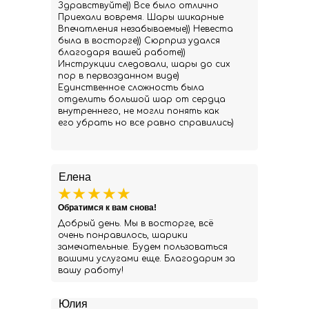
Здравствуйте)) Все было отлично
Приехали вовремя. Шары шикарные
Впечатления незабываемые)) Невеста
была в восторге)) Сюрприз удался
благодаря вашей работе))
Инструкции следовали, шары до сих
пор в первозданном виде)
Единственное сложность была
отделить большой шар от сердца
внутреннего, не могли понять как
его убрать но все равно справились)
Елена
Обратимся к вам снова!
Добрый день. Мы в восторге, всё
очень понравилось, шарики
замечательные. Будем пользоваться
вашими услугами еще. Благодарим за
вашу работу!
Юлия