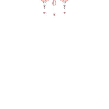
№ 4473 Набор шаров для девочки
"Первая бабочка" с цифрой в цвете
крем и розовый
11710,00
р.
В КОРЗИНУ
Цифра метровая на вьющейся ленте с декором из сердц
Баблс с наполнением и надписью Фигура бабочка 2 фонтана
по 9 шаров (мини баблс с наполнением, 8 зеркальных
двойных шаров с декором наклейкой сердце), 5 грузов, 3
пакета для транспортировки
В состав композиции входит:
35-40 см зеркальный шар (шар в шаре) 16-шт. по 225 руб
Мини надпись (в виде сердечка) 16-шт. по 30 руб
Метровая цифра (100 см) 1-шт. по 1050 руб
Фигура 1-шт. по 1490 руб