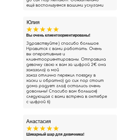
до сих пор летают. Обязательно
ещё воспользуемся вашими услугами
Юлия
Вы очень клиентоориентированы!
Здравствуйте ) спасибо большое.
Нравится с вами работать. Очень
вы оперативные и
клиентоориентированы. Отправила
девочку свою к вам за цифрой 2€ она
заказала) а мой
заказ отлично пережил поездку в
хаски и обратно) до сих пор стоит
дома радует глаз) остались очень
довольны! Спасибо вам большое)
следующая с вами встреча в октябре
с цифрой 6)
Анастасия
Шикарный шар для девичника!