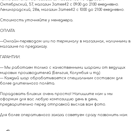
Октябрьский, 57, магазин Затея42 с 09:00 до 21:00 ежедневно.
Ленинградский, 28в, магазин Затея42 с 10:00 до 21:00 ежедневно.
Стоимость уточняйте у менеджера.
ОПЛАТА:
—Онлайн-переводом или по терминалу в магазинах, наличными в
магазине по предзаказу.
ГАРАНТИИ:
— Мы работаем только с качественными шарами от ведущих
мировых производителей (Бельгия, Колумбия и тд.)
— Каждый шар обрабатывается специальным составом для
более длительного полёта.
Порадовать близких очень просто! Напишите нам и мы
оформим для вас любую композицию день в день,
предварительно перед отправкой выслав вам фото.
Для более оперативного заказа советуем сразу позвонить нам.