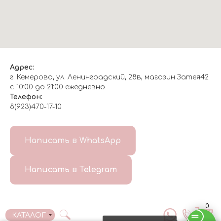
Адрес:
г. Кемерово, ул. Ленинградский, 28в, магазин Затея42
с 10:00 до 21:00 ежедневно.
Телефон:
8(923)470-17-10
О НАС
Написать в WhatsApp
8(999)647-96-07
Написать в Telegram
ГЛАВНАЯ
ДОСТАВКА/
КОНТАКТЫ
ОТЗЫВЫ
ОПЛАТА
0
КАТАЛОГ