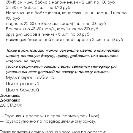
35-45 см мини баблс с наполнением - 2 шт. по 1100 руб
55-60 см баблс 1-шт. по 1740 руб
Наполнение в баблс (перья, конфетти, минишары) - 1 шт. по
150 руб
надпись 25-30 см (большие шары) 1-шт. по 300 руб
Бантики на 45-60 шар/цифру 1-шт. по 300 руб
груз для шаров в пленке - 5 шт. по 50 руб
пакет для безопасной транспортировки 3-шт. по 50 руб
Также в композиции можно изменить цвета и количество
шаров, основную фигуру, цифру, добавить или заменить
надпись на шаре.
После оформления заказа с вами свяжется менеджер для
уточнения всех деталей по заказу и приему оплаты.
Мультгерои: Бабочка
Цвет: розовый
Цвет: бежевый
Доставка
Доставка
ДОСТАВКА:
— Гарантия доставки в срок (промежуток 1 час)
— Круглосуточно по предварительному заказу.
Также возможен самовывоз из магазинов по адресам: