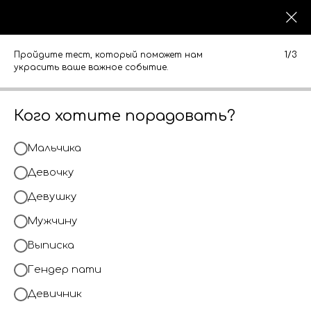
0
0
КАТАЛОГ
КАТАЛОГ
Пройдите тест, который поможет нам
1/3
украсить ваше важное событие.
Кого хотите порадовать?
Мальчика
Девочку
Девушку
Мужчину
Выписка
Гендер пати
Девичник