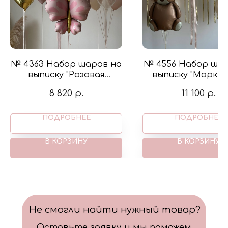
№ 4363 Набор шаров на
№ 4556 Набор шар
выписку "Розовая
выписку "Марк д
бабочка" в цвете
цвете цвете к
8 820
р.
11 100
р.
пыльная роза, крем и
золото
ПОДРОБНЕЕ
ПОДРОБНЕЕ
В КОРЗИНУ
В КОРЗИНУ
Не смогли найти нужный товар?
Оставьте заявку и мы поможем