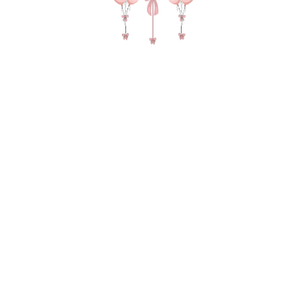
№ 4595 Набор шаров для девушки "22"с
бантиками в розовых цветах
SKU:
5625,00
р.
В КОРЗИНУ
Зеркальный гигант с надписью и бантиками
Фонтан из 10 шаров на ленте атлас (1 мини
бабл с наполнением, 1 сердце, 8 пастель),2 груза,
2 пакета для транспортировки