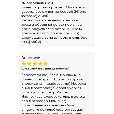
вы оперативные и
клиентоориентированы. Отправила
девочку свою к вам за цифрой 2€ она
заказала) а мой
заказ отлично пережил поездку в
хаски и обратно) до сих пор стоит
дома радует глаз) остались очень
довольны! Спасибо вам большое)
следующая с вами встреча в октябре
с цифрой 6)
Анастасия
Шикарный шар для девичника!
Здравствуйте)) Все было отлично
Приехали вовремя. Шары шикарные
Впечатления незабываемые)) Невеста
была в восторге)) Сюрприз удался
благодаря вашей работе))
Инструкции следовали, шары до сих
пор в первозданном виде)
Единственное сложность была
отделить большой шар от сердца