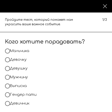
0
0
КАТАЛОГ
КАТАЛОГ
Пройдите тест, который поможет нам
1/3
украсить ваше важное событие.
Кого хотите порадовать?
Мальчика
Девочку
Девушку
Мужчину
Выписка
Гендер пати
Девичник