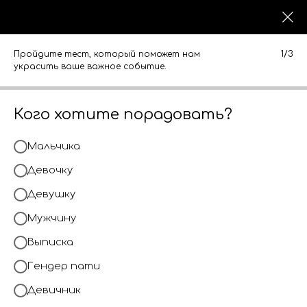
0
0
КАТАЛОГ
КАТАЛОГ
Пройдите тест, который поможет нам
1/3
украсить ваше важное событие.
Кого хотите порадовать?
Мальчика
Девочку
Девушку
Мужчину
Выписка
Гендер пати
Девичник