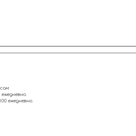
основную фигуру, цифру
После оформления заказ
уточнения всех деталей 
Цвет: розовый
Цвет: белый
Цвет: золото
сам:
0 ежедневно.
1:00 ежедневно.