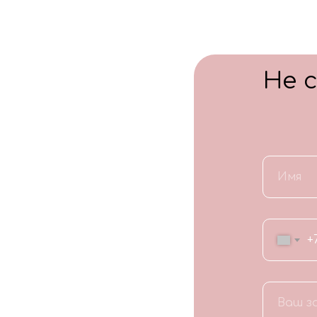
Не 
+