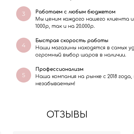
Работаем с любым бюджетом
Мы ценим каждого нашего клиента и
через электронную форму, Вы даете согласие на обработку, сбор, хра
тавленной Вами информации на условиях Политики обработки персо
1000р, так и на 20.000р.
Быстрая скорость работы
Наши магазины находятся в самых 
огромный выбор шаров в наличии.
Профессионализм
Наша компания на рынке с 2018 года
незабываемым!
ОТЗЫВЫ