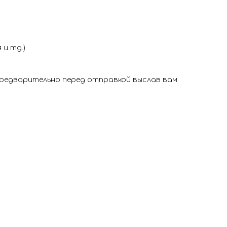
и тд.)
 предварительно перед отправкой выслав вам