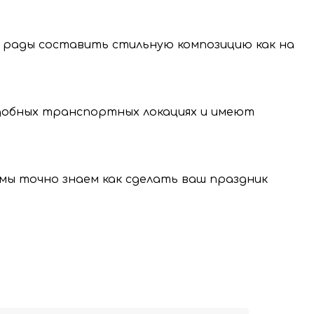
 рады составить стильную композицию как на
нение и передачу
нальных данных.
удобных транспортных локациях и имеют
, мы точно знаем как сделать ваш праздник