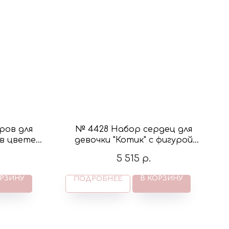
ров для
№ 4428 Набор сердец для
 в цвете
девочки "Котик" с фигурой
ипт
котенок в короне в цвете
5 515
р.
розовый и золото
ОРЗИНУ
В КОРЗИНУ
ПОДРОБНЕЕ