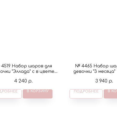
4519 Набор шаров для
№ 4465 Набор ша
очки "Эллада" с в цвете
девочки "3 месяца"
крем и розовый
крем и эвкал
4 240
р.
3 940
р.
В КОРЗИНУ
В К
ДРОБНЕЕ
ПОДРОБНЕЕ