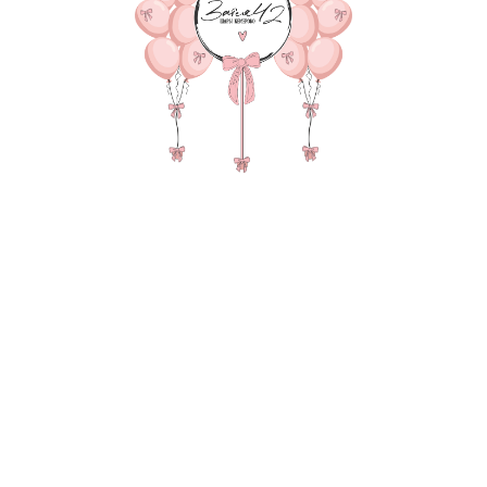
В КОРЗИНУ
Баблс с надписью и нап
с конфетти, 5 пастель, 2
транспортировки
В состав композиции вх
35-40 см шар - 5 шт. по 1
35-40 см шар Хром 2-шт. 
35-40 см шар с конфетти 
45 см однотонная фольга 
55-60 см баблс 1-шт. по 1
Наполнение в баблс (перь
надпись 25-30 см (больши
груз для шаров в пленке -
пакет для безопасной тр
Также в композиции мож