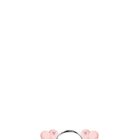
ВКА/ОПЛАТА
КОНТАКТЫ
О НАС
ОТЗЫВ
ГЛАВНАЯ
ДОСТАВКА/ОПЛАТА
КОНТАКТЫ
№ 4565 Набор шаров на
золото
SKU:
4430,00
р.