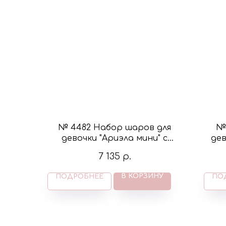
№ 4482 Набор шаров для
№ 
девочки "Ариэла мини" с
дев
бабочками в цвете белый и
7 135
р.
розовый
В КОРЗИНУ
ПОДРОБНЕЕ
ПО