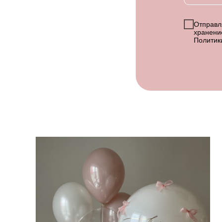
Отправля
хранени
Политик