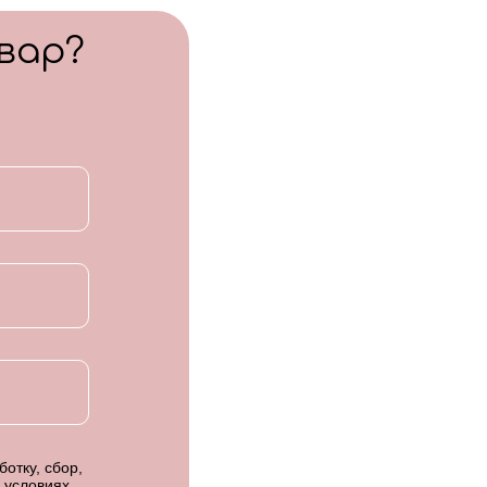
вар?
отку, сбор,
 условиях