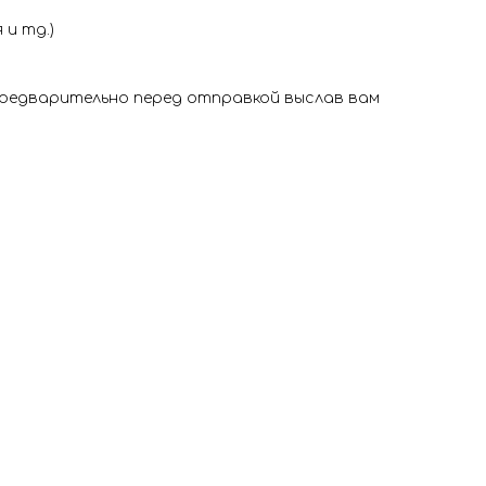
и тд.)
 предварительно перед отправкой выслав вам