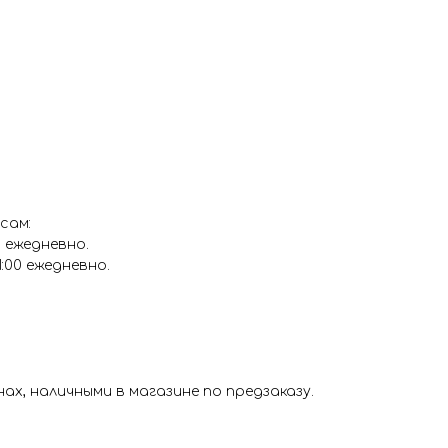
уточнения всех деталей 
Цвет: белый
Цвет: бежевый
сам:
0 ежедневно.
1:00 ежедневно.
х, наличными в магазине по предзаказу.