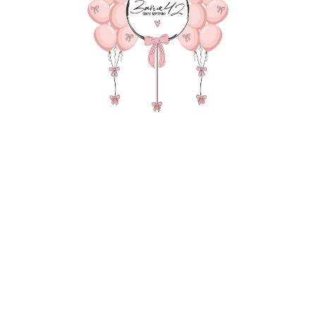
В КОРЗИНУ
Зеркальный гигант с над
с конфетти, 4 пастель)
В состав композиции вх
35-40 см шар - 8 шт. по 1
35-40 см шар с конфетти 
45 см однотонная фольга 
Матовый гигант 55-60 см
надпись 25-30 см (больши
Зеркальный слой на 45-60
груз для шаров в пленке -
пакет для безопасной тр
Также в композиции мож
основную фигуру, цифру
После оформления заказ