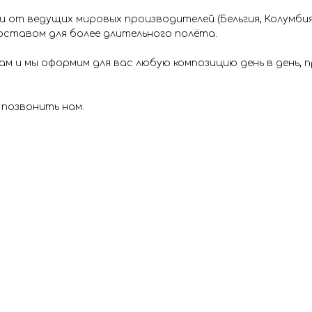
от ведущих мировых производителей (Бельгия, Колумбия 
ставом для более длительного полёта.
м и мы оформим для вас любую композицию день в день,
 позвонить нам.