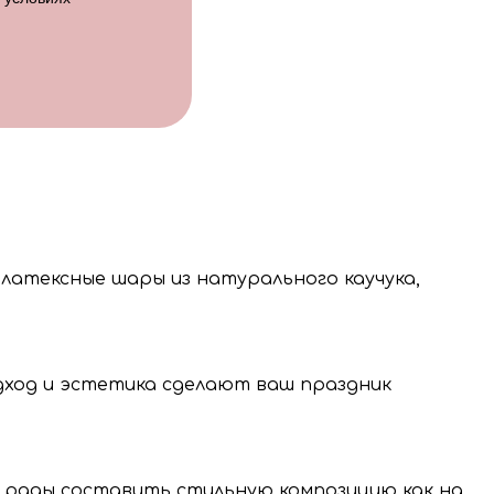
 латексные шары из натурального каучука,
одход и эстетика сделают ваш праздник
 рады составить стильную композицию как на
нение и передачу