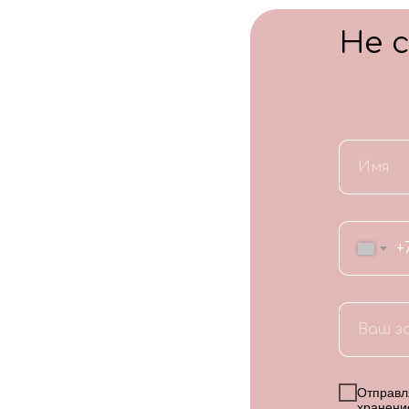
Не 
+
Отправля
хранени