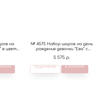
ров на
№ 4575 Набор шаров на день
" в цвете
рождения девочки "Ева" с
м
фигурой голова кошечки с
5 575
р.
короной в цвете розовый и
золото
ОРЗИНУ
В КОРЗИНУ
ПОДРОБНЕЕ