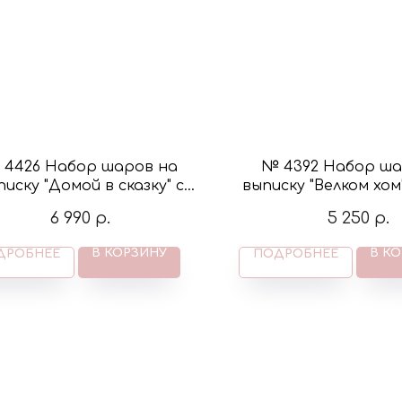
 4426 Набор шаров на
№ 4392 Набор ша
писку "Домой в сказку" с
выписку "Велком хом
урой жирафа и облака в
белый и кре
6 990
р.
5 250
р.
цвете крем
В КОРЗИНУ
В К
ДРОБНЕЕ
ПОДРОБНЕЕ