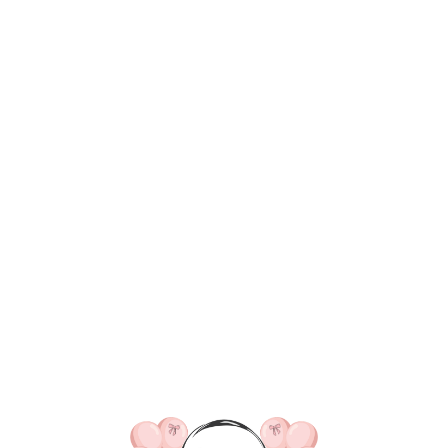
ВКА/ОПЛАТА
КОНТАКТЫ
О НАС
ОТЗЫВ
ГЛАВНАЯ
ДОСТАВКА/ОПЛАТА
КОНТАКТЫ
№ 4618 Набор шаров н
крем и белый
SKU:
6170,00
р.