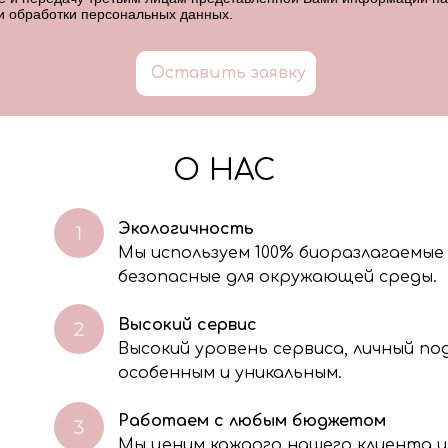
и обработки персональных данных
.
Оставить заявку
О НАС
Экологичность
Мы используем 100% биоразлагаемые
безопасные для окружающей среды.
Высокий сервис
Высокий уровень сервиса, личный п
особенным и уникальным.
Работаем с любым бюджетом
Мы ценим каждого нашего клиента и
через электронную форму, Вы даете согласие на обработку, сбор, хра