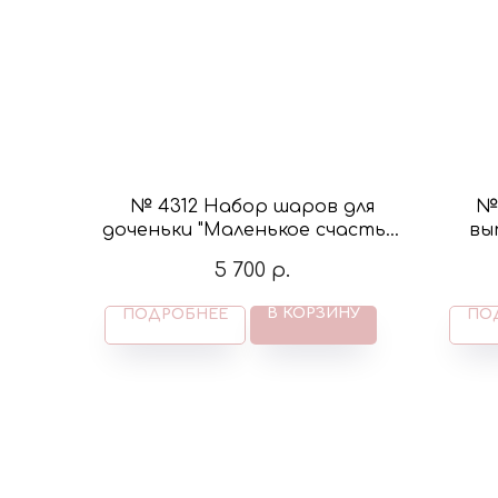
№ 4312 Набор шаров для
№
доченьки "Маленькое счастье"
вы
в цвете пыльная роза
фиг
5 700
р.
В КОРЗИНУ
ПОДРОБНЕЕ
ПО