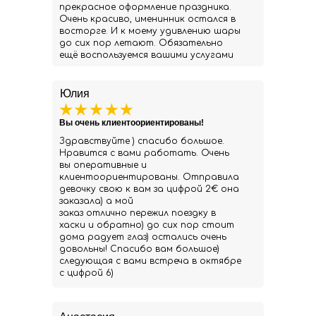
прекрасное оформление праздника.
Очень красиво, именинник остался в
восторге. И к моему удивлению шары
до сих пор летают. Обязательно
ещё воспользуемся вашими услугами
Юлия
Вы очень клиентоориентированы!
Здравствуйте ) спасибо большое.
Нравится с вами работать. Очень
вы оперативные и
клиентоориентированы. Отправила
девочку свою к вам за цифрой 2€ она
заказала) а мой
заказ отлично пережил поездку в
хаски и обратно) до сих пор стоит
дома радует глаз) остались очень
довольны! Спасибо вам большое)
следующая с вами встреча в октябре
с цифрой 6)