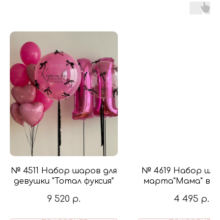
№ 4511 Набор шаров для
№ 4619 Набор шар
девушки "Тотал фуксия"
марта"Мама" в ц
розовый и кр
9 520
р.
4 495
р.