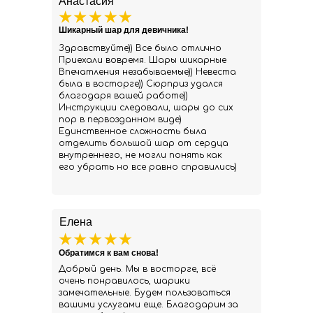
Анастасия
Шикарный шар для девичника!
Здравствуйте)) Все было отлично
Приехали вовремя. Шары шикарные
Впечатления незабываемые)) Невеста
была в восторге)) Сюрприз удался
благодаря вашей работе))
Инструкции следовали, шары до сих
пор в первозданном виде)
Единственное сложность была
отделить большой шар от сердца
внутреннего, не могли понять как
его убрать но все равно справились)
Елена
Обратимся к вам снова!
Добрый день. Мы в восторге, всё
очень понравилось, шарики
замечательные. Будем пользоваться
вашими услугами еще. Благодарим за