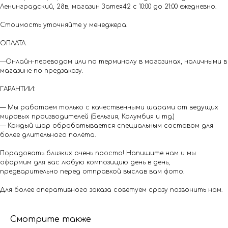
Ленинградский, 28в, магазин Затея42 с 10:00 до 21:00 ежедневно.
Стоимость уточняйте у менеджера.
ОПЛАТА:
—Онлайн-переводом или по терминалу в магазинах, наличными в
магазине по предзаказу.
ГАРАНТИИ:
— Мы работаем только с качественными шарами от ведущих
мировых производителей (Бельгия, Колумбия и тд.)
— Каждый шар обрабатывается специальным составом для
более длительного полёта.
Порадовать близких очень просто! Напишите нам и мы
оформим для вас любую композицию день в день,
предварительно перед отправкой выслав вам фото.
Для более оперативного заказа советуем сразу позвонить нам.
Смотрите также