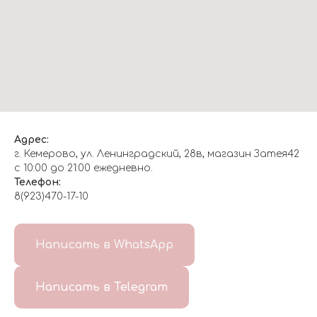
Адрес:
г. Кемерово, ул. Ленинградский, 28в, магазин Затея42
с 10:00 до 21:00 ежедневно.
Телефон:
8(923)470-17-10
О НАС
Написать в WhatsApp
8(999)647-96-07
Написать в Telegram
ГЛАВНАЯ
ДОСТАВКА/
КОНТАКТЫ
ОТЗЫВЫ
ОПЛАТА