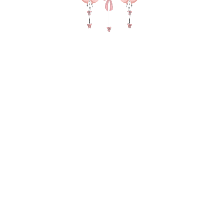
№ 4456 Набор шаров для любимой "Я тебя
люблю" в цвете красный
SKU:
7385,00
р.
В КОРЗИНУ
20 сердец в потолок 45 см 1 сердце на грузе с
надписью 45 см, 1 груз, 2 пакета для
транспортировки