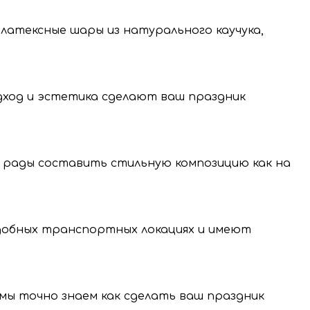
 латексные шары из натурального каучука,
одход и эстетика сделают ваш праздник
 рады составить стильную композицию как на
нение и передачу
нальных данных.
удобных транспортных локациях и имеют
, мы точно знаем как сделать ваш праздник