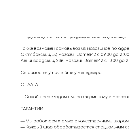
Доставка
Доставка
ДОСТАВКА:
— Гарантия доставки в срок (промежуток 1 час)
— Круглосуточно по предварительному заказу.
Также возможен самовывоз из магазинов по адре
Октябрьский, 57, магазин Затея42 с 09:00 до 21:0
Ленинградский, 28в, магазин Затея42 с 10:00 до 2
Стоимость уточняйте у менеджера.
ОПЛАТА:
—Онлайн-переводом или по терминалу в магазина
ГАРАНТИИ:
— Мы работаем только с качественными шарами 
— Каждый шар обрабатывается специальным со