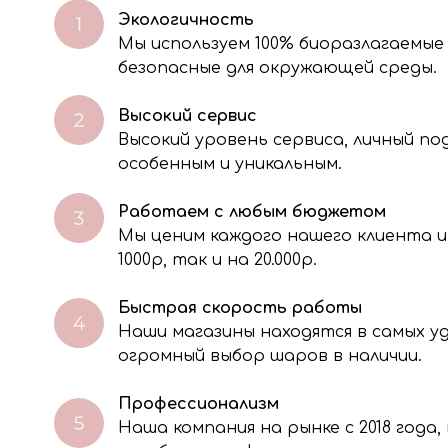
Экологичность
Мы используем 100% биоразлагаемые
безопасные для окружающей среды.
Высокий сервис
Высокий уровень сервиса, личный п
особенным и уникальным.
Работаем с любым бюджетом
Мы ценим каждого нашего клиента и
через электронную форму, Вы даете согласие на обработку, сбор, хра
тавленной Вами информации на условиях Политики обработки персо
1000р, так и на 20.000р.
Быстрая скорость работы
Наши магазины находятся в самых 
огромный выбор шаров в наличии.
Профессионализм
Наша компания на рынке с 2018 года