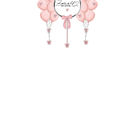
В КОРЗИНУ
Шар гендер белый с надп
пастель, 2 с конфетти) 2
В состав композиции вхо
35-40 см шар - 5 шт. по 15
35-40 см шар с конфетти 2
Гендер шар двойной светл
груз для шаров в пленке - 
пакет для безопасной тра
Также в композиции можн
основную фигуру, цифру,
После оформления заказа
всех деталей по заказу и
Цвет: розовый
Цвет: голубой