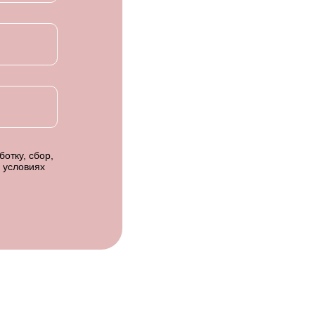
отку, сбор,
 условиях