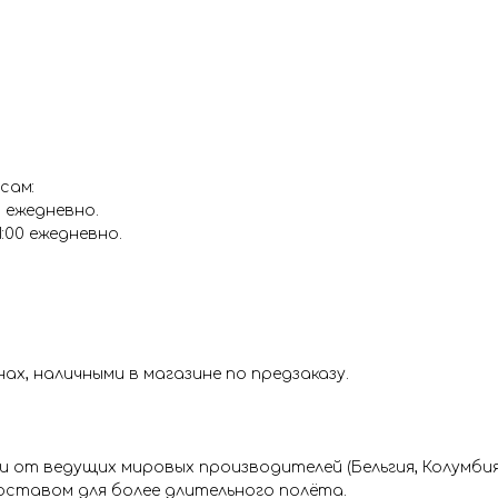
Цвет: белый
сам:
0 ежедневно.
1:00 ежедневно.
х, наличными в магазине по предзаказу.
от ведущих мировых производителей (Бельгия, Колумбия 
ставом для более длительного полёта.