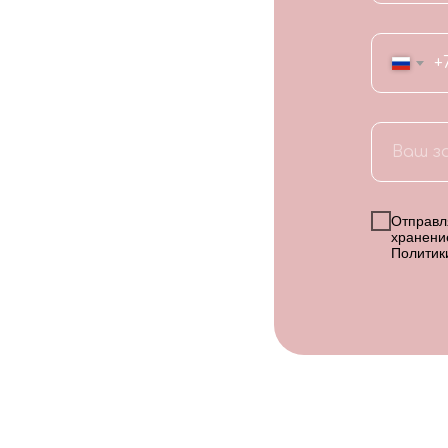
+
Отправля
хранени
Политик