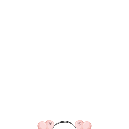
ВКА/ОПЛАТА
КОНТАКТЫ
О НАС
ОТЗЫВ
ГЛАВНАЯ
ДОСТАВКА/ОПЛАТА
КОНТАКТЫ
№ 4632 Набор 
"Светлый"
SKU:
4020,00
р.