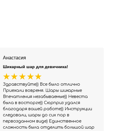
Анастасия
Шикарный шар для девичника!
Здравствуйте)) Все было отлично
Приехали вовремя. Шары шикарные
Впечатления незабываемые)) Невеста
была в восторге)) Сюрприз удался
благодаря вашей работе)) Инструкции
следовали, шары до сих пор в
первозданном виде) Единственное
сложность была отделить большой шар