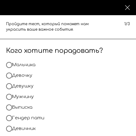
0
0
КАТАЛОГ
КАТАЛОГ
Пройдите тест, который поможет нам
1/3
украсить ваше важное событие.
Кого хотите порадовать?
Мальчика
Девочку
Девушку
Мужчину
Выписка
Гендер пати
Девичник