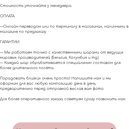
Стоимость уточняйте у менеджера.
ОПЛАТА:
—Онлайн-переводом или по терминалу в магазинах, наличными в
магазине по предзаказу.
ГАРАНТИИ:
— Мы работаем только с качественными шарами от ведущих
мировых производителей (Бельгия, Колумбия и тд.)
— Каждый шар обрабатывается специальным составом для
более длительного полёта.
Порадовать близких очень просто! Напишите нам и мы
оформим для вас любую композицию день в день,
предварительно перед отправкой выслав вам фото.
Для более оперативного заказа советуем сразу позвонить нам.