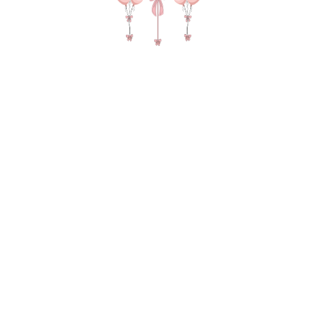
№ 4372 Набор шаров на девичник
"Нежный девичник" с двойным
шаром для прощания с фамилией
SKU:
3800,00
р.
В КОРЗИНУ
Фонтан из 7 пастельных Шаров Гигант 55-60
сантиметров с вашей девичьей фамилией снаружи и
сердцем с новой фамилией внутри, 2 груза, 2 пакета для
транспортировки