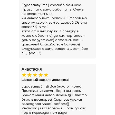
Здравствуйте ) спасибо большое.
Нравится с вами работать. Очень
вы оперативные и
клиентоориентированы. Отправила
девочку свою к вам за цифрой 2€ она
заказала) а мой
заказ отлично пережил поездку в
хаски и обратно) до сих пор стоит
дома радует глаз) остались очень
довольны! Спасибо вам большое)
следующая с вами встреча в октябре
с цифрой 6)
Анастасия
Шикарный шар для девичника!
Здравствуйте)) Все было отлично
Приехали вовремя. Шары шикарные
Впечатления незабываемые)) Невеста
была в восторге)) Сюрприз удался
благодаря вашей работе))
Инструкции следовали, шары до сих
пор в первозданном виде)